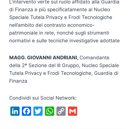
L’intervento verte sul ruolo affidato alla Guardia
di Finanza e più specificatamente al Nucleo
Speciale Tutela Privacy e Frodi Tecnologiche
nell’ambito del contrasto economico-
patrimoniale in rete, nonché sugli strumenti
normativi e sulle tecniche investigative adottate
MAGG. GIOVANNI ANDRIANI,
Comandante
della 2ª Sezione del III Gruppo, Nucleo Speciale
Tutela Privacy e Frodi Tecnologiche, Guardia di
Finanza
Condividi sui Social Network:
Li
F
T
W
C
G
n
a
w
h
o
m