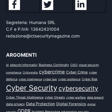
Segreteria: Humana SRL
C.F e P.IVA: 13642431004
redazione@ictsecuritymagazine.com
ARGOMENTI
attacchi informatici
Business Continuity
CISO
cloud security
AI
cybercrime
Cyber Crime
cyber
compliance
Crittografia
defence
Cyber Risk
cyber intelligence
cyber law
cyber resilience
Cyber Security
cybersecurity
Cyber Threat Intelligence
cyber threats
data breach
cyber warfare
Data Protection
Digital Forensics
data privacy
digital
GDPR
Incident Response
security
information security