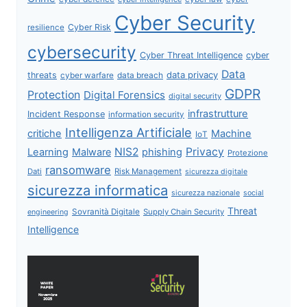
Cyber Security
Cyber Risk
resilience
cybersecurity
Cyber Threat Intelligence
cyber
Data
data privacy
threats
data breach
cyber warfare
GDPR
Protection
Digital Forensics
digital security
infrastrutture
Incident Response
information security
Intelligenza Artificiale
critiche
Machine
IoT
NIS2
Privacy
Learning
Malware
phishing
Protezione
ransomware
Dati
Risk Management
sicurezza digitale
sicurezza informatica
sicurezza nazionale
social
Threat
Sovranità Digitale
Supply Chain Security
engineering
Intelligence