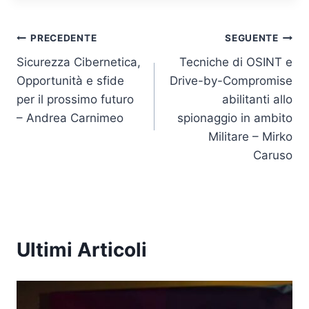
k
c
itt
at
p
ai
e
e
er
s
y
l
Navigazione
dI
b
A
Li
PRECEDENTE
SEGUENTE
n
o
p
n
Sicurezza Cibernetica,
Tecniche di OSINT e
articoli
Opportunità e sfide
Drive-by-Compromise
o
p
k
per il prossimo futuro
abilitanti allo
k
– Andrea Carnimeo
spionaggio in ambito
Militare – Mirko
Caruso
Ultimi Articoli