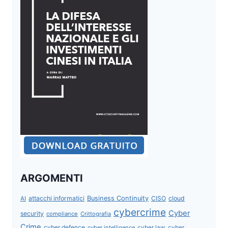
ARGOMENTI
attacchi informatici
Business Continuity
CISO
cloud
AI
cybercrime
Cyber
security
compliance
Crittografia
Crime
cyber defence
cyber intelligence
cyber law
cyber