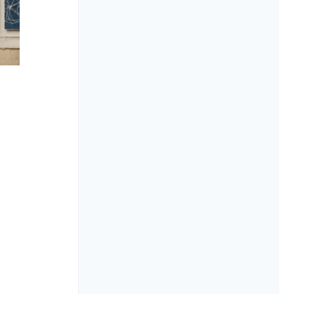
Application Security Posture
Management (ASPM): mettere
ordine nel rumore degli strumenti
di sicurezza applicativa
A cura di:
Redazione
Pubblicato il
28 Luglio 2026