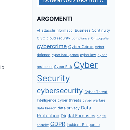
e
ARGOMENTI
attacchi informatici
Business Continuity
AI
CISO
cloud security
compliance
Crittografia
cybercrime
Cyber Crime
cyber
defence
cyber intelligence
cyber law
cyber
Cyber
Cyber Risk
lo
resilience
Security
cybersecurity
Cyber Threat
Intelligence
cyber threats
cyber warfare
Data
data privacy
data breach
Protection
Digital Forensics
digital
GDPR
Incident Response
security