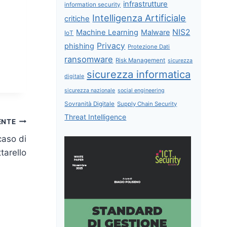
infrastrutture
information security
Intelligenza Artificiale
critiche
NIS2
Machine Learning
Malware
IoT
Privacy
phishing
Protezione Dati
ransomware
Risk Management
sicurezza
sicurezza informatica
digitale
sicurezza nazionale
social engineering
Sovranità Digitale
Supply Chain Security
Threat Intelligence
ENTE
 caso di
ttarello