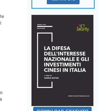
nte
l
.
lo
da