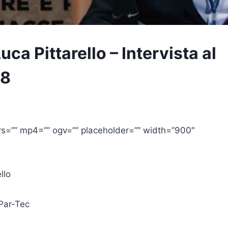
ca Pittarello – Intervista al
18
=”” mp4=”” ogv=”” placeholder=”” width=”900″
llo
Par-Tec