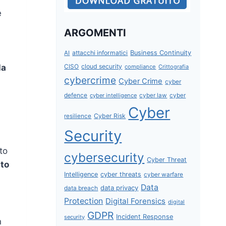
e
ARGOMENTI
attacchi informatici
Business Continuity
AI
CISO
cloud security
la
compliance
Crittografia
cybercrime
Cyber Crime
cyber
defence
cyber intelligence
cyber law
cyber
Cyber
Cyber Risk
resilience
Security
ito
cybersecurity
Cyber Threat
ato
Intelligence
cyber threats
cyber warfare
Data
data privacy
data breach
Protection
Digital Forensics
digital
GDPR
Incident Response
security
n