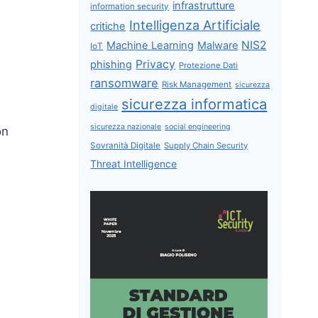
infrastrutture
information security
Intelligenza Artificiale
critiche
NIS2
Machine Learning
Malware
IoT
Privacy
phishing
Protezione Dati
ransomware
Risk Management
sicurezza
sicurezza informatica
digitale
sicurezza nazionale
social engineering
on
Sovranità Digitale
Supply Chain Security
Threat Intelligence
e