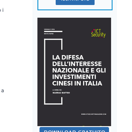
 i
è
 a