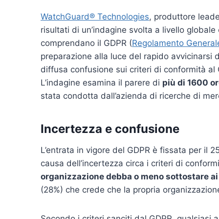
WatchGuard® Technologies
, produttore leade
risultati di un’indagine svolta a livello glob
comprendano il GDPR (
Regolamento Generale 
preparazione alla luce del rapido avvicinarsi d
diffusa confusione sui criteri di conformità
L’indagine esamina il parere di
più di 1600 o
stata condotta dall’azienda di ricerche di m
Incertezza e confusione
L’entrata in vigore del GDPR è fissata per il
causa dell’incertezza circa i criteri di confor
organizzazione debba o meno sottostare ai 
(28%) che crede che la propria organizzazio
Secondo i criteri sanciti dal GDPR, qualsiasi 