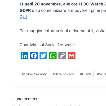
Lunedì 20 novembre
,
alle ore 11.30, Watch
GDPR
e su come iniziare a muovere i primi pas
QUI
.
Per maggiori informazioni e risorse utili, visita
Condividi sui Social Network:
Li
F
T
W
C
G
n
a
w
h
o
m
k
c
itt
at
p
ai
Tag
#
Cyber Security
#
data privacy
#
GDPR
#
VPN
e
e
er
s
y
l
articolo:
dI
b
A
Li
n
o
p
n
o
p
k
Navigazione
PRECEDENTE