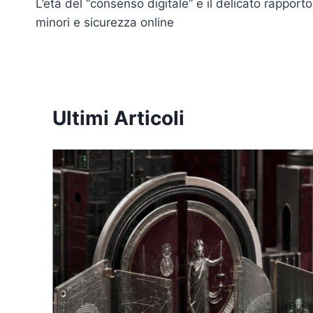
k
L’età del “consenso digitale” e il delicato rapporto
articoli
minori e sicurezza online
Ultimi Articoli