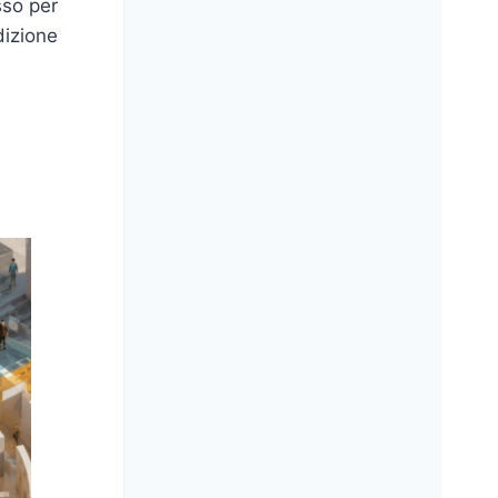
sso per
dizione