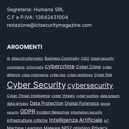
Segreteria: Humana SRL
C.F e P.IVA: 13642431004
redazione@ictsecuritymagazine.com
ARGOMENTI
attacchi informatici
Business Continuity
CISO
cloud security
AI
cybercrime
Cyber Crime
cyber
compliance
Crittografia
defence
Cyber Risk
cyber intelligence
cyber law
cyber resilience
Cyber Security
cybersecurity
Cyber Threat Intelligence
cyber threats
data breach
cyber warfare
Data Protection
Digital Forensics
data privacy
digital
GDPR
Incident Response
security
information security
Intelligenza Artificiale
infrastrutture critiche
IoT
NIS2
Privacy
Machine Learning
Malware
phishing