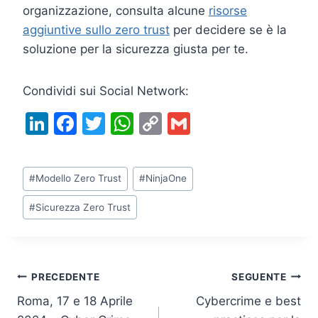
organizzazione, consulta alcune
risorse
aggiuntive sullo zero trust
per decidere se è la
soluzione per la sicurezza giusta per te.
Condividi sui Social Network:
Li
F
T
W
C
G
n
a
w
h
o
m
k
c
itt
at
p
ai
Tag
#
Modello Zero Trust
#
NinjaOne
e
e
er
s
y
l
articolo:
dI
b
A
Li
#
Sicurezza Zero Trust
n
o
p
n
o
p
k
k
Navigazione
PRECEDENTE
SEGUENTE
Roma, 17 e 18 Aprile
Cybercrime e best
articoli