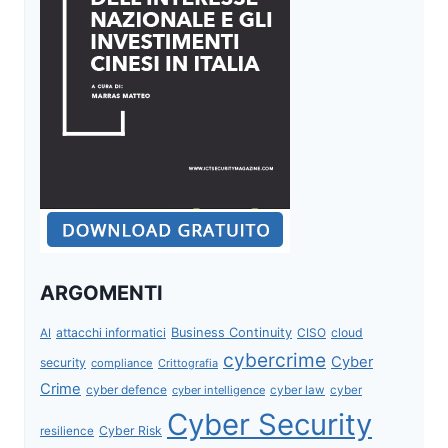
ARGOMENTI
attacchi informatici
Business Continuity
CISO
cloud
AI
cybercrime
Cyber
security
compliance
Crittografia
Crime
cyber defence
cyber intelligence
cyber law
cyber
Cyber Security
Cyber Risk
resilience