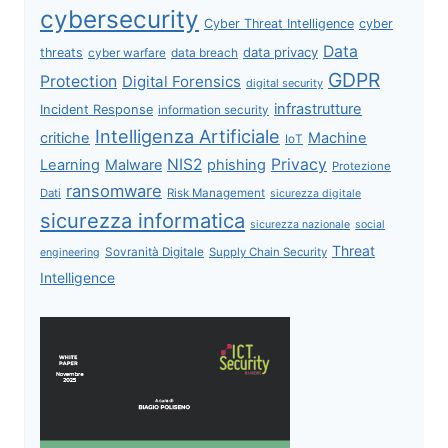
cybersecurity
Cyber Threat Intelligence
cyber
Data
data privacy
threats
data breach
cyber warfare
GDPR
Protection
Digital Forensics
digital security
infrastrutture
Incident Response
information security
Intelligenza Artificiale
critiche
Machine
IoT
NIS2
Privacy
Learning
Malware
phishing
Protezione
ransomware
Dati
Risk Management
sicurezza digitale
sicurezza informatica
sicurezza nazionale
social
Threat
Sovranità Digitale
Supply Chain Security
engineering
Intelligence