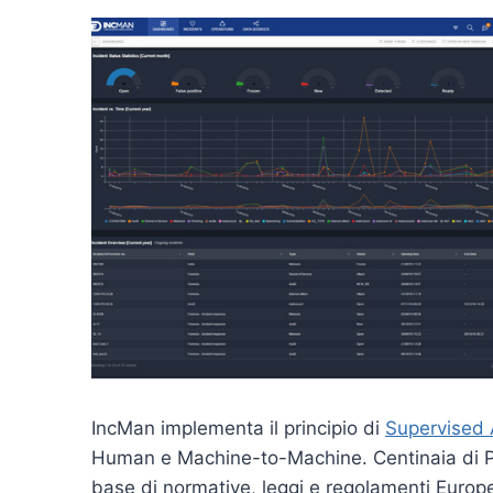
IncMan implementa il principio di
Supervised A
Human e Machine-to-Machine. Centinaia di Pla
base di normative, leggi e regolamenti Europe