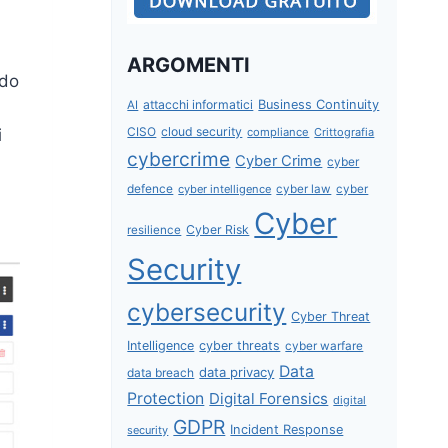
ARGOMENTI
ndo
attacchi informatici
Business Continuity
AI
CISO
cloud security
i
compliance
Crittografia
cybercrime
Cyber Crime
cyber
defence
cyber intelligence
cyber law
cyber
Cyber
Cyber Risk
resilience
Security
cybersecurity
Cyber Threat
Intelligence
cyber threats
cyber warfare
Data
data privacy
data breach
Protection
Digital Forensics
digital
GDPR
Incident Response
security