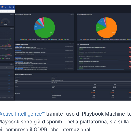
ctive Intelligence™
tramite l’uso di Playbook Machine-t
ybook sono già disponibili nella piattaforma, sia sulla
i, compreso il GDPR, che internazionali.