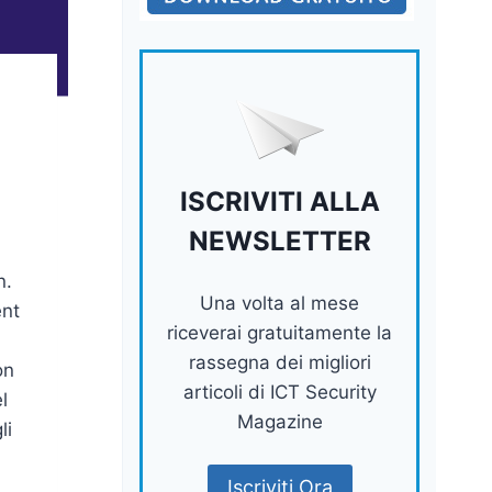
ISCRIVITI ALLA
NEWSLETTER
n.
Una volta al mese
ent
riceverai gratuitamente la
rassegna dei migliori
on
articoli di ICT Security
l
Magazine
li
Iscriviti Ora