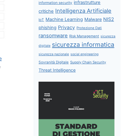
infrastrutture
information security
Intelligenza Artificiale
critiche
NIS2
Machine Learning
Malware
IoT
Privacy
phishing
Protezione Dati
ransomware
Risk Management
sicurezza
sicurezza informatica
digitale
sicurezza nazionale
social engineering
e
Sovranità Digitale
Supply Chain Security
e
Threat Intelligence