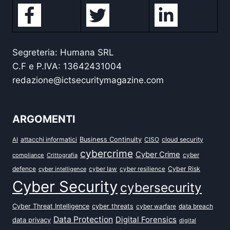
Segreteria: Humana SRL
C.F e P.IVA: 13642431004
redazione@ictsecuritymagazine.com
ARGOMENTI
attacchi informatici
Business Continuity
CISO
cloud security
AI
cybercrime
Cyber Crime
cyber
compliance
Crittografia
defence
Cyber Risk
cyber intelligence
cyber law
cyber resilience
Cyber Security
cybersecurity
Cyber Threat Intelligence
cyber threats
data breach
cyber warfare
Data Protection
Digital Forensics
data privacy
digital