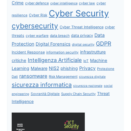
Crime
cyber defence
cyber intelligence
cyber law
cyber
Cyber Security
Cyber Risk
resilience
cybersecurity
Cyber Threat Intelligence
cyber
Data
data privacy
threats
data breach
cyber warfare
GDPR
Protection
Digital Forensics
digital security
infrastrutture
Incident Response
information security
Intelligenza Artificiale
critiche
Machine
IoT
NIS2
Privacy
Learning
Malware
phishing
Protezione
ransomware
Dati
Risk Management
sicurezza digitale
sicurezza informatica
sicurezza nazionale
social
Threat
Sovranità Digitale
Supply Chain Security
engineering
Intelligence