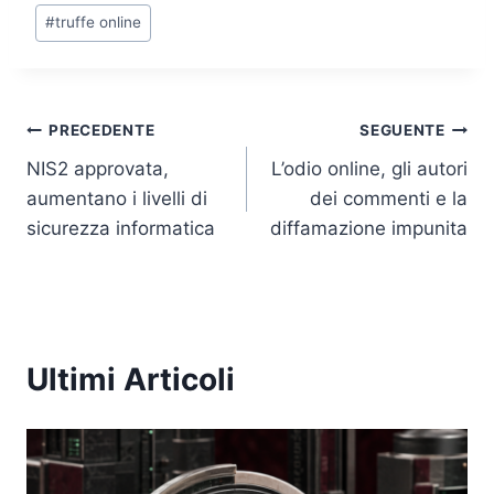
n
o
p
n
#
truffe online
o
p
k
k
Navigazione
PRECEDENTE
SEGUENTE
NIS2 approvata,
L’odio online, gli autori
articoli
aumentano i livelli di
dei commenti e la
sicurezza informatica
diffamazione impunita
Ultimi Articoli