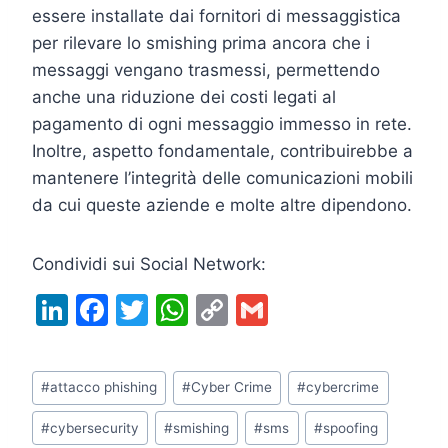
essere installate dai fornitori di messaggistica
per rilevare lo smishing prima ancora che i
messaggi vengano trasmessi, permettendo
anche una riduzione dei costi legati al
pagamento di ogni messaggio immesso in rete.
Inoltre, aspetto fondamentale, contribuirebbe a
mantenere l’integrità delle comunicazioni mobili
da cui queste aziende e molte altre dipendono.
Condividi sui Social Network:
Li
F
T
W
C
G
n
a
w
h
o
m
k
c
itt
at
p
ai
Tag
#
attacco phishing
#
Cyber Crime
#
cybercrime
e
e
er
s
y
l
articolo:
dI
b
A
Li
#
cybersecurity
#
smishing
#
sms
#
spoofing