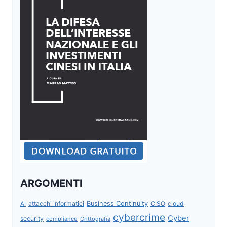
ARGOMENTI
attacchi informatici
Business Continuity
CISO
cloud
AI
cybercrime
Cyber
security
compliance
Crittografia