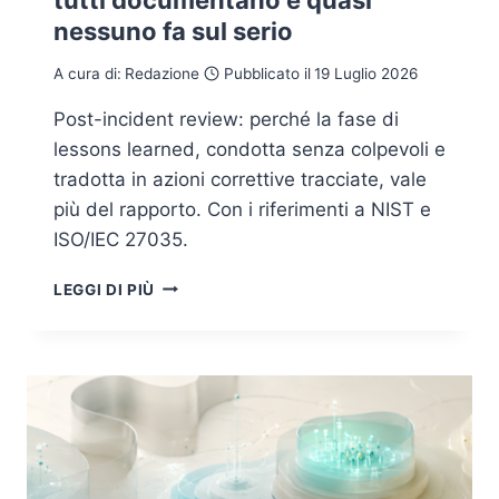
tutti documentano e quasi
nessuno fa sul serio
A cura di:
Redazione
Pubblicato il
19 Luglio 2026
Post-incident review: perché la fase di
lessons learned, condotta senza colpevoli e
tradotta in azioni correttive tracciate, vale
più del rapporto. Con i riferimenti a NIST e
ISO/IEC 27035.
POST-
LEGGI DI PIÙ
INCIDENT
REVIEW:
LA
FASE
CHE
TUTTI
DOCUMENTANO
E
QUASI