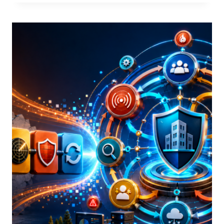
CRISI:
IL
LATO
DELL’INCIDENTE
CHE
NON
SI
RISOLVE
IN
SALA
SERVER