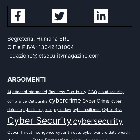
Segreteria: Humana SRL
C.F e P.IVA: 13642431004
redazione@ictsecuritymagazine.com
ARGOMENTI
attacchi informatici
Business Continuity
CISO
cloud security
AI
cybercrime
Cyber Crime
cyber
compliance
Crittografia
defence
Cyber Risk
cyber intelligence
cyber law
cyber resilience
Cyber Security
cybersecurity
Cyber Threat Intelligence
cyber threats
data breach
cyber warfare