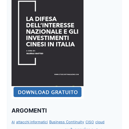
ARGOMENTI
attacchi informatici
Business Continuity
CISO
cloud
AI