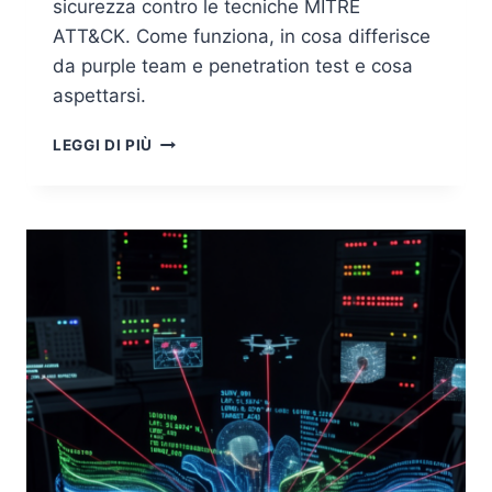
sicurezza contro le tecniche MITRE
ATT&CK. Come funziona, in cosa differisce
da purple team e penetration test e cosa
aspettarsi.
BREACH
LEGGI DI PIÙ
AND
ATTACK
SIMULATION:
MISURARE
DI
CONTINUO
SE
LE
DIFESE
REGGONO
DAVVERO