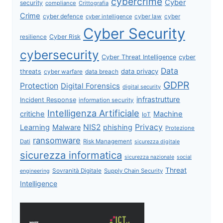
cybercrime
Cyber
security
compliance
Crittografia
Crime
cyber defence
cyber intelligence
cyber law
cyber
Cyber Security
Cyber Risk
resilience
cybersecurity
Cyber Threat Intelligence
cyber
Data
data privacy
threats
data breach
cyber warfare
GDPR
Protection
Digital Forensics
digital security
infrastrutture
Incident Response
information security
Intelligenza Artificiale
critiche
Machine
IoT
NIS2
Privacy
Learning
Malware
phishing
Protezione
ransomware
Dati
Risk Management
sicurezza digitale
sicurezza informatica
sicurezza nazionale
social
Threat
Sovranità Digitale
Supply Chain Security
engineering
Intelligence