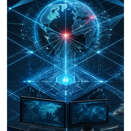
APPROCCIO
DEL
NIST
SP
800-
61