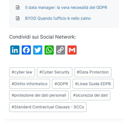
Il data manager: la vera necessità del GDPR
BYOD Quando l’ufficio è nello zaino
Condividi sui Social Network:
Li
F
T
W
C
G
n
a
w
h
o
m
k
c
itt
at
p
ai
Tag
#
cyber law
#
Cyber Security
#
Data Protection
e
e
er
s
y
l
articolo:
dI
b
A
Li
#
Diritto informatico
#
GDPR
#
Linee Guida EDPB
n
o
p
n
#
protezione dei dati personali
#
sicurezza dei dati
o
p
k
#
Standard Contractual Clauses - SCCs
k