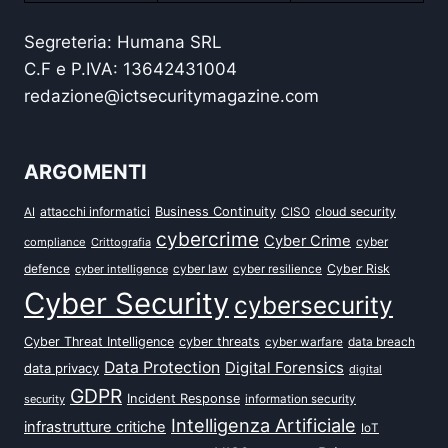
Segreteria: Humana SRL
C.F e P.IVA: 13642431004
redazione@ictsecuritymagazine.com
ARGOMENTI
attacchi informatici
Business Continuity
CISO
cloud security
AI
cybercrime
Cyber Crime
cyber
compliance
Crittografia
defence
Cyber Risk
cyber intelligence
cyber law
cyber resilience
Cyber Security
cybersecurity
Cyber Threat Intelligence
cyber threats
data breach
cyber warfare
Data Protection
Digital Forensics
data privacy
digital
GDPR
Incident Response
security
information security
Intelligenza Artificiale
infrastrutture critiche
IoT