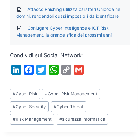
Attacco Phishing utilizza caratteri Unicode nei
domini, rendendoli quasi impossibili da identificare
Coniugare Cyber Intelligence e ICT Risk
Management, la grande sfida dei prossimi anni
Condividi sui Social Network:
Li
F
T
W
C
G
n
a
w
h
o
m
k
c
itt
at
p
ai
Tag
#
Cyber Risk
#
Cyber Risk Management
e
e
er
s
y
l
articolo:
dI
b
A
Li
#
Cyber Security
#
Cyber Threat
n
o
p
n
#
Risk Management
#
sicurezza informatica
o
p
k
k