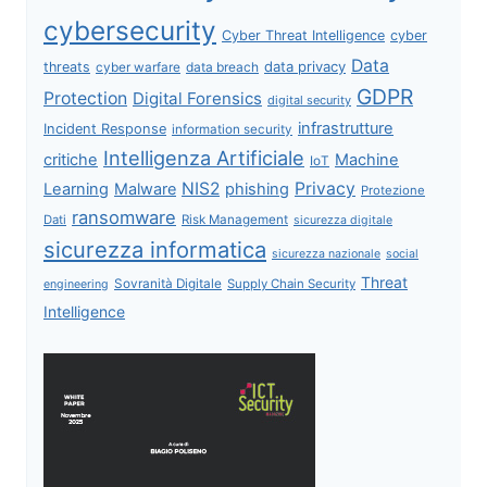
cybersecurity
Cyber Threat Intelligence
cyber
Data
data privacy
threats
data breach
cyber warfare
GDPR
Protection
Digital Forensics
digital security
infrastrutture
Incident Response
information security
Intelligenza Artificiale
critiche
Machine
IoT
NIS2
Privacy
Learning
Malware
phishing
Protezione
ransomware
Dati
Risk Management
sicurezza digitale
sicurezza informatica
sicurezza nazionale
social
Threat
Sovranità Digitale
Supply Chain Security
engineering
Intelligence