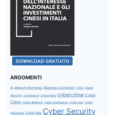
ARGOMENTI
attacchi informatici
Business Continuity
CISO
cloud
AI
cybercrime
Cyber
security
compliance
Crittografia
Crime
cyber defence
cyber intelligence
cyber law
cyber
Cyber Security
Cyber Risk
resilience