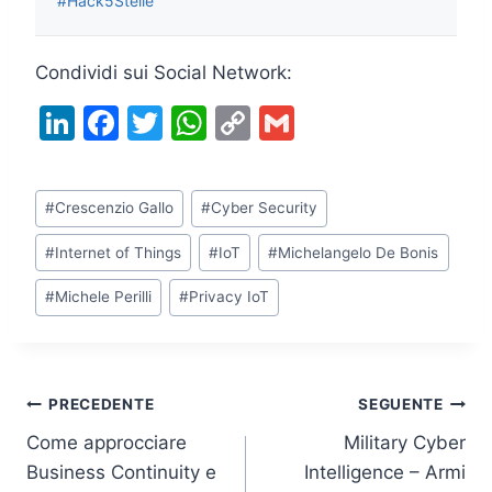
#Hack5Stelle
Condividi sui Social Network:
Li
F
T
W
C
G
n
a
w
h
o
m
k
c
itt
at
p
ai
Tag
#
Crescenzio Gallo
#
Cyber Security
e
e
er
s
y
l
articolo:
dI
b
A
Li
#
Internet of Things
#
IoT
#
Michelangelo De Bonis
n
o
p
n
#
Michele Perilli
#
Privacy IoT
o
p
k
k
Navigazione
PRECEDENTE
SEGUENTE
Come approcciare
Military Cyber
articoli
Business Continuity e
Intelligence – Armi