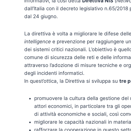
informativi, la così detta
Direttiva NIS
(
Netwo
dall’Italia con il decreto legislativo n.65/2018
dal 24 giugno.
La direttiva è volta a migliorare le difese dell
intelligence
e prevenzione per raggiungere un a
dei sistemi critici nazionali. L’obiettivo è quel
comune di sicurezza delle reti e delle informa
attraverso l’adozione di misure tecniche e org
degli incidenti informatici.
In quest’ottica, la Direttiva si sviluppa su
tre p
promuovere la cultura della gestione del ri
attori economici, in particolare tra gli op
di attività economiche e sociali, così come t
migliorare le capacità nazionali in materi
rafforzare la cooperazione in questo sett