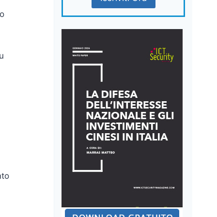
vo
u
nto