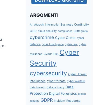
ARGOMENTI
attacchi informatici
Business Continuity
AI
CISO
cloud security
compliance
Crittografia
cybercrime
Cyber Crime
cyber
la
defence
cyber intelligence
cyber law
cyber
tre
Cyber
Cyber Risk
resilience
Security
cybersecurity
Cyber Threat
Intelligence
cyber threats
cyber warfare
Data
data privacy
data breach
Protection
Digital Forensics
digital
GDPR
Incident Response
security