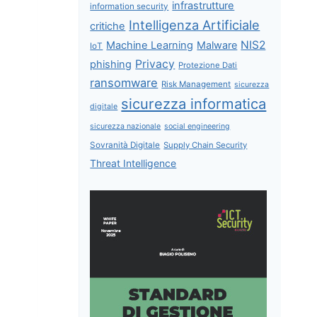
infrastrutture
information security
Intelligenza Artificiale
critiche
NIS2
Machine Learning
Malware
IoT
Privacy
phishing
Protezione Dati
ransomware
Risk Management
sicurezza
sicurezza informatica
digitale
sicurezza nazionale
social engineering
Sovranità Digitale
Supply Chain Security
Threat Intelligence