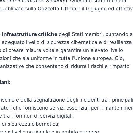
rk and Information Security
). Questa è stata recepita
 pubblicato sulla Gazzetta Ufficiale il 9 giugno ed effetti
e
infrastrutture critiche
degli Stati membri, puntando s
deguato livello di sicurezza cibernetica e di resilienza
lo di creare misure volte a garantire un elevato livello
zioni che sia uniforme in tutta l’Unione europea. Ciò,
anizzative che consentano di ridurre i rischi e l’impatto
iani:
schio e della segnalazione degli incidenti tra i principali
eratori che forniscono servizi essenziali per il mantenime
ra i fornitori di servizi digitali;
a di sicurezza cibernetica;
ore a livello nazionale e in ambito europeo.