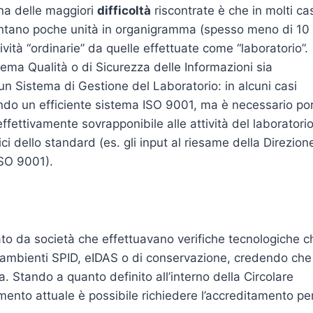
Una delle maggiori
difficoltà
riscontrate è che in molti ca
 contano poche unità in organigramma (spesso meno di 10
tività “ordinarie” da quelle effettuate come “laboratorio”.
ma Qualità o di Sicurezza delle Informazioni sia
un Sistema di Gestione del Laboratorio: in alcuni casi
endo un efficiente sistema ISO 9001, ma è necessario po
effettivamente sovrapponibile alle attività del laboratori
ci dello standard (es. gli input al riesame della Direzion
ISO 9001).
ato da società che effettuavano verifiche tecnologiche c
u ambienti SPID, eIDAS o di conservazione, credendo che
a. Stando a quanto definito all’interno della Circolare
ento attuale è possibile richiedere l’accreditamento pe