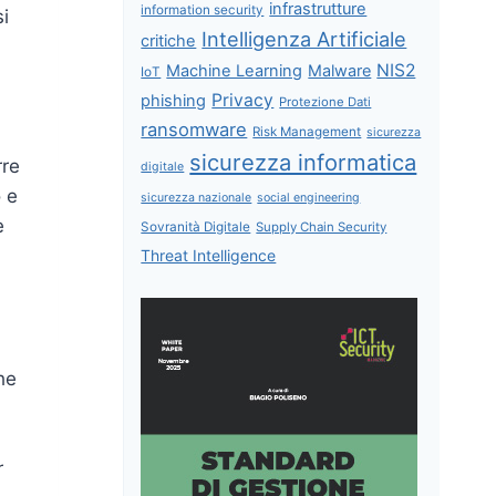
infrastrutture
information security
si
Intelligenza Artificiale
critiche
NIS2
Machine Learning
Malware
IoT
Privacy
phishing
Protezione Dati
ransomware
Risk Management
sicurezza
sicurezza informatica
rre
digitale
o e
sicurezza nazionale
social engineering
e
Sovranità Digitale
Supply Chain Security
Threat Intelligence
he
r