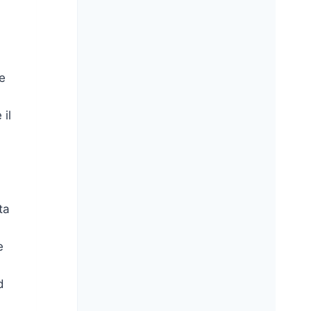
he
 il
ta
e
d