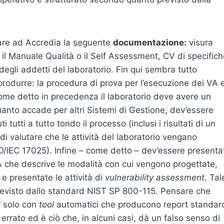
are ad Accredia la seguente
documentazione:
visura
 il Manuale Qualità o il Self Assessment, CV di specific
egli addetti del laboratorio. Fin qui sembra tutto
rodurre: la procedura di prova per l’esecuzione dei VA e
Come detto in precedenza il laboratorio deve avere un
anto accade per altri Sistemi di Gestione, dev’essere
tutti a tutto tondo il processo (inclusi i risultati di un
di valutare che le attività del laboratorio vengano
O/IEC 17025). Infine – come detto – dev’essere presenta
VA che descrive le modalità con cui vengono progettate,
 e presentate le attività di
vulnerability assessment
. Tal
revisto dallo standard NIST SP 800-115. Pensare che
ta solo con
tool
automatici che producono report standar
 errato ed è ciò che, in alcuni casi, dà un falso senso di