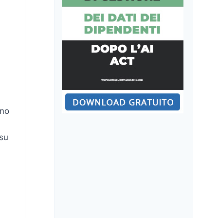
eno
 su