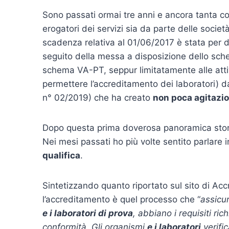
Sono passati ormai tre anni e ancora tanta co
erogatori dei servizi sia da parte delle societ
scadenza relativa al 01/06/2017 è stata per d
seguito della messa a disposizione dello sche
schema VA-PT, seppur limitatamente alle attivi
permettere l’accreditamento dei laboratori) d
n° 02/2019) che ha creato
non poca agitazi
Dopo questa prima doverosa panoramica storic
Nei mesi passati ho più volte sentito parlare 
qualifica
.
Sintetizzando quanto riportato sul sito di Ac
l’accreditamento è quel processo che “
assicur
e i laboratori di prova
, abbiano i requisiti ric
conformità
.
Gli organismi
e i laboratori
verific