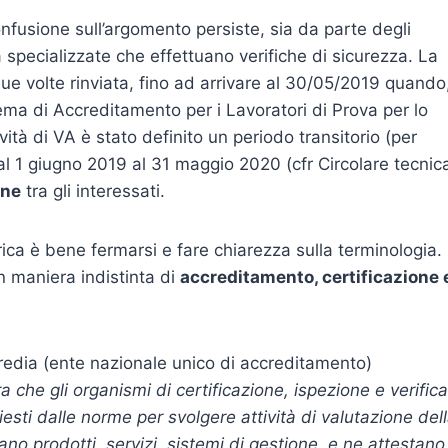
nfusione sull’argomento persiste, sia da parte degli
à specializzate che effettuano verifiche di sicurezza. La
ue volte rinviata, fino ad arrivare al 30/05/2019 quando
ma di Accreditamento per i Lavoratori di Prova per lo
tà di VA è stato definito un periodo transitorio (per
al 1 giugno 2019 al 31 maggio 2020 (cfr Circolare tecnic
one
tra gli interessati.
a è bene fermarsi e fare chiarezza sulla terminologia.
in maniera indistinta di
accreditamento, certificazione 
credia (ente nazionale unico di accreditamento)
a che gli organismi di certificazione, ispezione e verifica
hiesti dalle norme per svolgere attività di valutazione del
ano prodotti, servizi, sistemi di gestione, e ne attestano