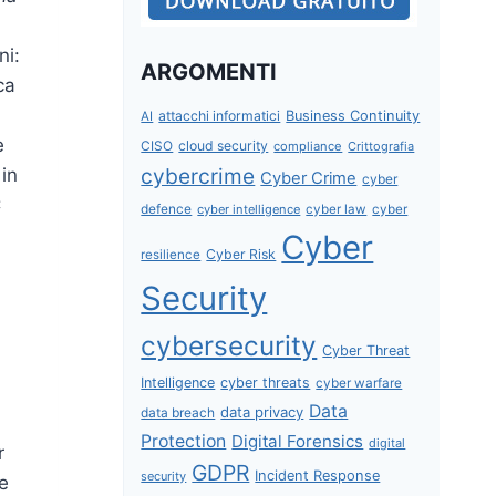
ni:
ARGOMENTI
ca
attacchi informatici
Business Continuity
AI
e
CISO
cloud security
compliance
Crittografia
cybercrime
 in
Cyber Crime
cyber
C
defence
cyber intelligence
cyber law
cyber
Cyber
Cyber Risk
resilience
Security
cybersecurity
Cyber Threat
Intelligence
cyber threats
cyber warfare
Data
data privacy
data breach
Protection
Digital Forensics
digital
r
GDPR
Incident Response
security
se