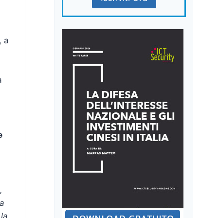
, a
a
e
,
la
 la