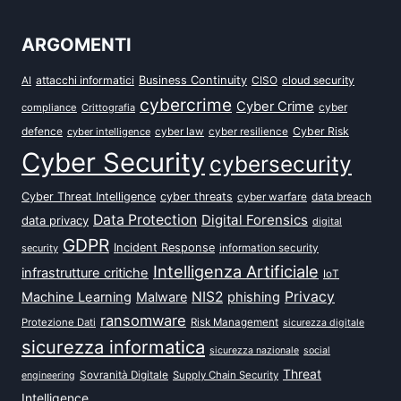
ARGOMENTI
attacchi informatici
Business Continuity
CISO
cloud security
AI
cybercrime
Cyber Crime
cyber
compliance
Crittografia
defence
Cyber Risk
cyber intelligence
cyber law
cyber resilience
Cyber Security
cybersecurity
Cyber Threat Intelligence
cyber threats
data breach
cyber warfare
Data Protection
Digital Forensics
data privacy
digital
GDPR
Incident Response
security
information security
Intelligenza Artificiale
infrastrutture critiche
IoT
NIS2
Privacy
Machine Learning
Malware
phishing
ransomware
Protezione Dati
Risk Management
sicurezza digitale
sicurezza informatica
sicurezza nazionale
social
Threat
Sovranità Digitale
Supply Chain Security
engineering
Intelligence