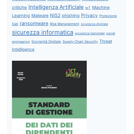
Intelligenza Artificiale
critiche
Machine
IoT
NIS2
Privacy
Learning
Malware
phishing
Protezione
ransomware
Dati
Risk Management
sicurezza digitale
sicurezza informatica
sicurezza nazionale
social
Threat
Sovranità Digitale
Supply Chain Security
engineering
Intelligence