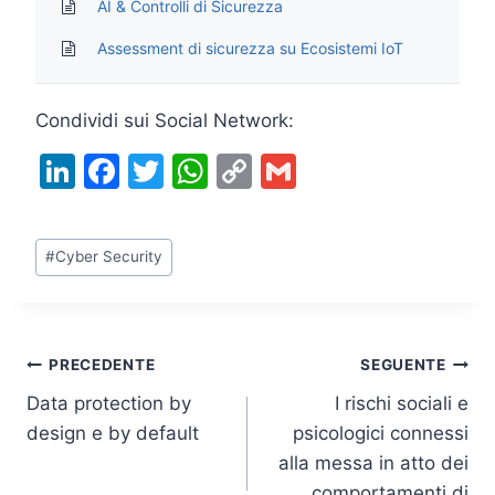
AI & Controlli di Sicurezza
Assessment di sicurezza su Ecosistemi IoT
Condividi sui Social Network:
Li
F
T
W
C
G
n
a
w
h
o
m
k
c
itt
at
p
ai
Tag
#
Cyber Security
e
e
er
s
y
l
articolo:
dI
b
A
Li
n
o
p
n
Navigazione
PRECEDENTE
SEGUENTE
o
p
k
Data protection by
I rischi sociali e
k
articoli
design e by default
psicologici connessi
alla messa in atto dei
comportamenti di