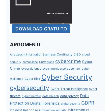
ARGOMENTI
attacchi informatici
Business Continuity
CISO
cloud
AI
cybercrime
Cyber
security
compliance
Crittografia
Crime
cyber defence
cyber intelligence
cyber law
cyber
Cyber Security
Cyber Risk
resilience
cybersecurity
Cyber Threat Intelligence
cyber
Data
data privacy
threats
data breach
cyber warfare
GDPR
Protection
Digital Forensics
digital security
infrastrutture
Incident Response
information security