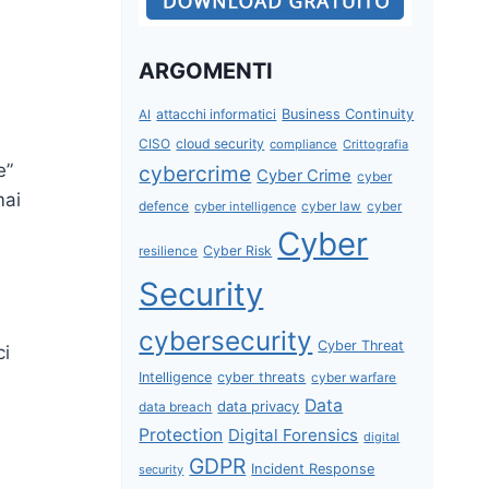
ARGOMENTI
attacchi informatici
Business Continuity
AI
CISO
cloud security
compliance
Crittografia
e”
cybercrime
Cyber Crime
cyber
mai
defence
cyber intelligence
cyber law
cyber
Cyber
Cyber Risk
resilience
Security
cybersecurity
Cyber Threat
ci
Intelligence
cyber threats
cyber warfare
Data
data privacy
data breach
Protection
Digital Forensics
digital
GDPR
Incident Response
security