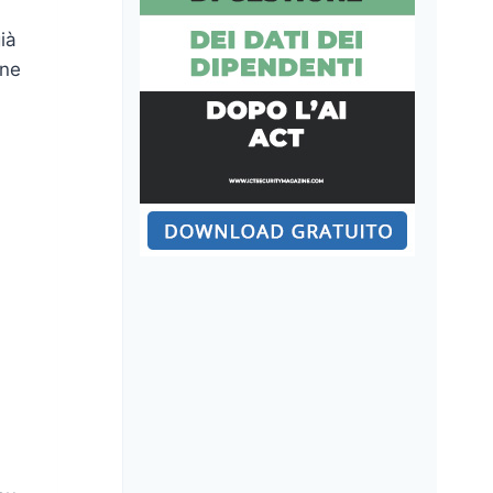
ià
one