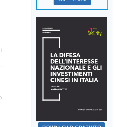
l
L.
o