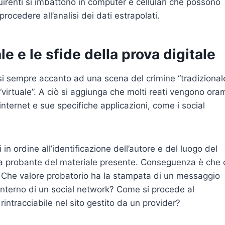
uirenti si imbattono in computer e cellulari che possono
ocedere all’analisi dei dati estrapolati.
e e le sfide della prova digitale
si sempre accanto ad una scena del crimine “tradizional
 “virtuale”. A ciò si aggiunga che molti reati vengono ora
 internet e sue specifiche applicazioni, come i social
n ordine all’identificazione dell’autore e del luogo del
ia probante del materiale presente. Conseguenza è che 
vi. Che valore probatorio ha la stampata di un messaggio
l’interno di un social network? Come si procede al
rintracciabile nel sito gestito da un provider?