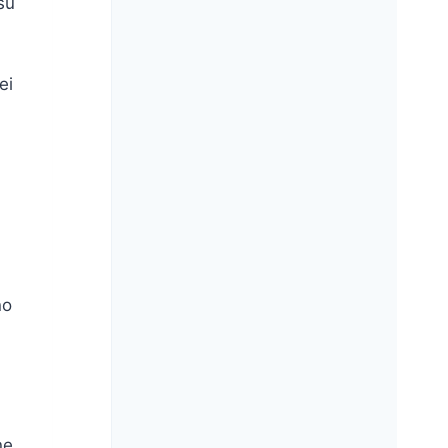
su
ei
no
ne