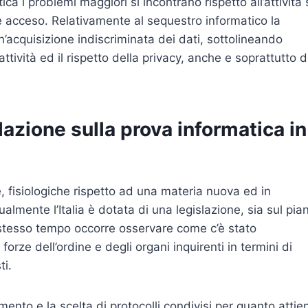
a i problemi maggiori si incontrano rispetto all’attività 
 acceso. Relativamente al sequestro informatico la
’acquisizione indiscriminata dei dati, sottolineando
ttività ed il rispetto della privacy, anche e soprattutto d
slazione sulla prova informatica in
e, fisiologiche rispetto ad una materia nuova ed in
almente l’Italia è dotata di una legislazione, sia sul pia
 stesso tempo occorre osservare come c’è stato
orze dell’ordine e degli organi inquirenti in termini di
ti.
ento e la scelta di protocolli condivisi per quanto attie