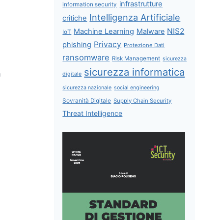
infrastrutture
information security
Intelligenza Artificiale
critiche
NIS2
Machine Learning
Malware
IoT
Privacy
phishing
Protezione Dati
ransomware
Risk Management
sicurezza
sicurezza informatica
a
digitale
sicurezza nazionale
social engineering
Sovranità Digitale
Supply Chain Security
Threat Intelligence