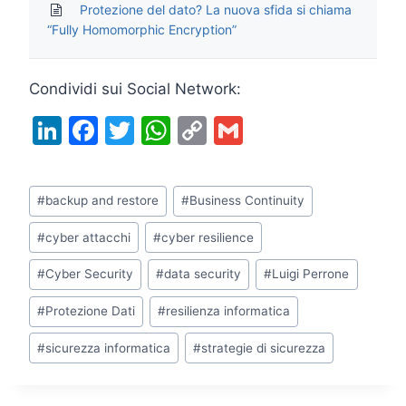
Protezione del dato? La nuova sfida si chiama
“Fully Homomorphic Encryption”
Condividi sui Social Network:
Li
F
T
W
C
G
n
a
w
h
o
m
k
c
itt
at
p
ai
Tag
#
backup and restore
#
Business Continuity
e
e
er
s
y
l
articolo:
dI
b
A
Li
#
cyber attacchi
#
cyber resilience
n
o
p
n
#
Cyber Security
#
data security
#
Luigi Perrone
o
p
k
#
Protezione Dati
#
resilienza informatica
k
#
sicurezza informatica
#
strategie di sicurezza