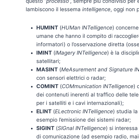
questo “
processo
”, sempre più condiviso per e
lambiscono il lessema
intelligence
, oggi non 
HUMINT
(
HUMan INTelligence
) concerne 
umane che hanno il compito di raccogliere 
informatori) o l’osservazione diretta (osse
IMINT
(
IMagery INTelligence
) è la discip
satellitari;
MASINT
(
MeAsurement and Signature IN
con sensori elettrici o radar;
COMINT
(
COMmunication INTelligence
) 
dei contenuti inerenti al traffico delle te
per i satelliti e i cavi internazionali);
ELINT
(
ELectronic INTelligence
) studia la
esempio l’emissione dei sistemi radar;
SIGINT
(
SIGnal INTelligence
) si interessa
di comunicazione (ad esempio radio, mail,