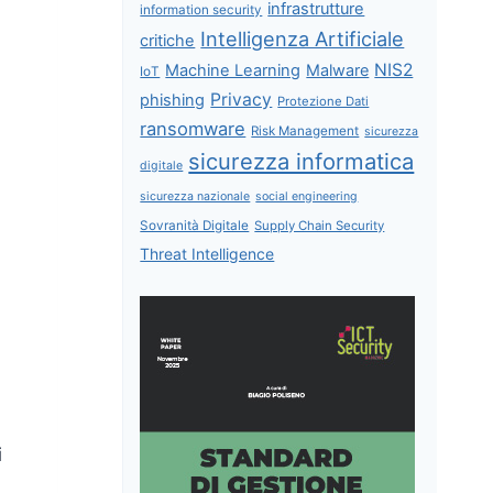
infrastrutture
information security
Intelligenza Artificiale
critiche
NIS2
Machine Learning
Malware
IoT
Privacy
phishing
Protezione Dati
ransomware
Risk Management
sicurezza
sicurezza informatica
digitale
sicurezza nazionale
social engineering
Sovranità Digitale
Supply Chain Security
Threat Intelligence
i