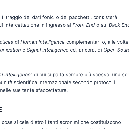
di filtraggio dei dati fonici o dei pacchetti, consisterà
di intercettazione in ingresso al
Front End
o sul
Back En
ctices
di
Human Intelligence
complementari o, alle volte
nication
e
Signal Intelligence
ed, ancora, di
Open Sour
i intelligence
” di cui si parla sempre più spesso: una so
unità scientifica internazionale secondo protocolli
nelle sue tante sfaccettature.
E
 cosa si cela dietro i tanti acronimi che costituiscono