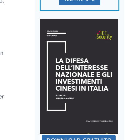
o,
on
er