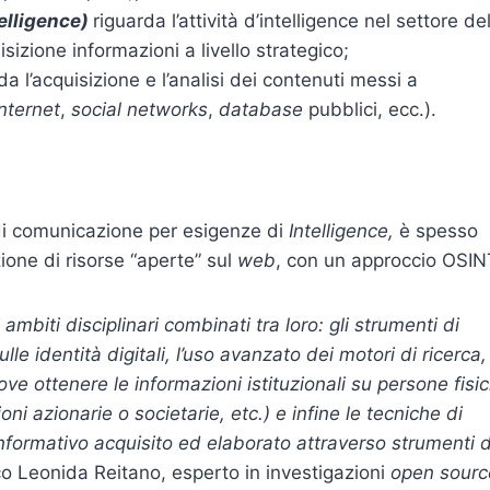
elligence)
riguarda l’attività d’intelligence nel settore de
izione informazioni a livello strategico;
da l’acquisizione e l’analisi dei contenuti messi a
internet
,
social networks
,
database
pubblici, ecc.).
 di comunicazione per esigenze di
Intelligence,
è spesso
ione di risorse “aperte” sul
web
, con un approccio OSIN
mbiti disciplinari combinati tra loro: gli strumenti di
le identità digitali, l’uso avanzato dei motori di ricerca,
 (dove ottenere le informazioni istituzionali su persone fisi
oni azionarie o societarie, etc.) e infine le tecniche di
 informativo acquisito ed elaborato attraverso strumenti d
ico Leonida Reitano, esperto in investigazioni
open sourc