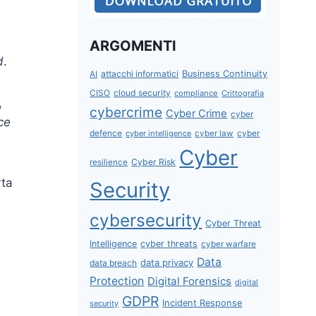
ARGOMENTI
d
.
attacchi informatici
Business Continuity
AI
CISO
cloud security
compliance
Crittografia
,
cybercrime
Cyber Crime
cyber
ce
defence
cyber intelligence
cyber law
cyber
Cyber
Cyber Risk
resilience
rta
Security
cybersecurity
Cyber Threat
Intelligence
cyber threats
cyber warfare
Data
data privacy
data breach
Protection
Digital Forensics
digital
GDPR
Incident Response
security