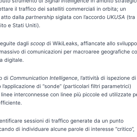
sciuto strumento di
Signal intelligence
in ambito strategic
are il traffico dei satelliti commerciali in orbita; un
 atto dalla
partnership
siglata con l’accordo
UKUSA
(tra
o e Stati Uniti).
seguite dagli
scoop
di WikiLeaks, affiancate allo sviluppo
io massivo di comunicazioni per macroaree geografiche c
a digitale.
o di
Communication Intelligence
, l’attività di ispezione di
’applicazione di “sonde” (particolari filtri parametrici)
linee interconnesse con linee più piccole ed utilizzate p
fficiente.
identificare sessioni di traffico generate da un punto
ando di individuare alcune parole di interesse “critico”,