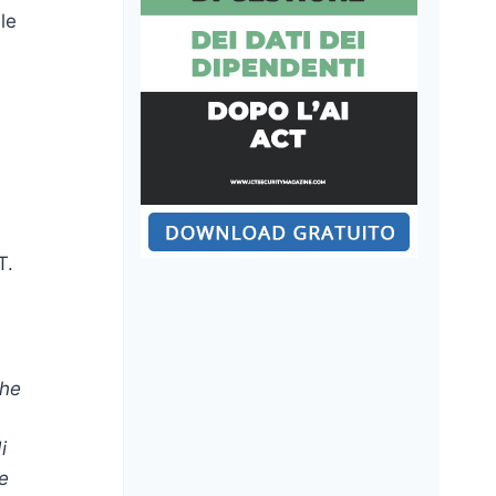
lle
T.
che
i
e