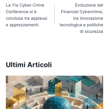
o
p
k
La 11a Cyber-Crime
Evoluzione del
k
articoli
Conference si è
Financial Cybercrime,
conclusa tra applausi
tra innovazione
e apprezzamenti
tecnologica e politiche
di sicurezza
Ultimi Articoli