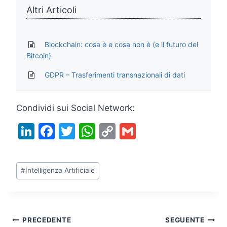
Altri Articoli
Blockchain: cosa è e cosa non è (e il futuro del
Bitcoin)
GDPR – Trasferimenti transnazionali di dati
Condividi sui Social Network:
Li
F
T
W
C
G
n
a
w
h
o
m
k
c
itt
at
p
ai
Tag
#
Intelligenza Artificiale
e
e
er
s
y
l
articolo:
dI
b
A
Li
n
o
p
n
Navigazione
PRECEDENTE
SEGUENTE