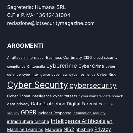
Segreteria: Humana SRL
C.F e P.IVA: 13642431004
redazione@ictsecuritymagazine.com
ARGOMENTI
attacchi informatici
Business Continuity
CISO
cloud security
AI
cybercrime
Cyber Crime
cyber
compliance
Crittografia
defence
Cyber Risk
cyber intelligence
cyber law
cyber resilience
Cyber Security
cybersecurity
Cyber Threat Intelligence
cyber threats
data breach
cyber warfare
Data Protection
Digital Forensics
data privacy
digital
GDPR
Incident Response
security
information security
Intelligenza Artificiale
infrastrutture critiche
IoT
NIS2
Privacy
Machine Learning
Malware
phishing