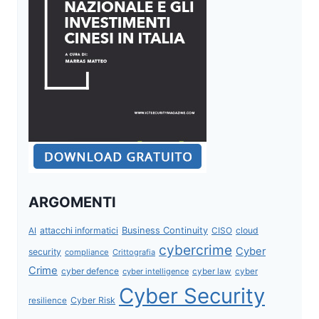
ARGOMENTI
attacchi informatici
Business Continuity
CISO
cloud
AI
cybercrime
Cyber
security
compliance
Crittografia
Crime
cyber defence
cyber intelligence
cyber law
cyber
Cyber Security
Cyber Risk
resilience