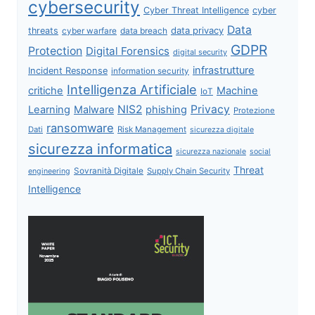
cybersecurity
Cyber Threat Intelligence
cyber
Data
data privacy
threats
data breach
cyber warfare
GDPR
Protection
Digital Forensics
digital security
infrastrutture
Incident Response
information security
Intelligenza Artificiale
critiche
Machine
IoT
NIS2
Privacy
Learning
Malware
phishing
Protezione
ransomware
Dati
Risk Management
sicurezza digitale
sicurezza informatica
sicurezza nazionale
social
Threat
Sovranità Digitale
Supply Chain Security
engineering
Intelligence