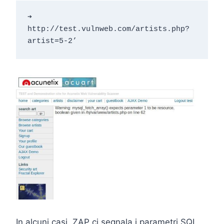
➔ 
http://test.vulnweb.com/artists.php?
artist=5-2’
In alcuni casi, ZAP ci segnala i parametri SQL