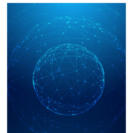
L’ESISTENZA
DI
UN
PAYLOAD
IN
UN’IMMAGINE