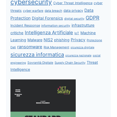
cybersecurity
Cyber Threat Intelligence
cyber
Data
data privacy
threats
data breach
cyber warfare
GDPR
Protection
Digital Forensics
digital security
infrastrutture
Incident Response
information security
Intelligenza Artificiale
critiche
Machine
IoT
NIS2
Privacy
Learning
Malware
phishing
Protezione
ransomware
Dati
Risk Management
sicurezza digitale
sicurezza informatica
sicurezza nazionale
social
Threat
Sovranità Digitale
Supply Chain Security
engineering
Intelligence