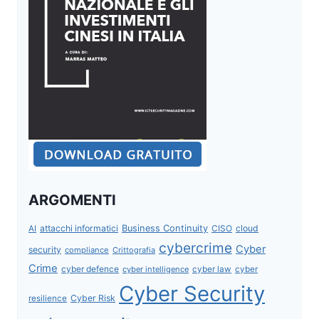
ARGOMENTI
attacchi informatici
Business Continuity
CISO
cloud
AI
cybercrime
Cyber
security
compliance
Crittografia
Crime
cyber defence
cyber intelligence
cyber law
cyber
Cyber Security
Cyber Risk
resilience