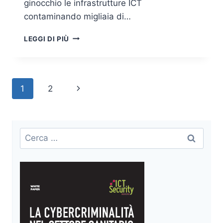
ginocchio le infrastrutture ICT
contaminando migliaia di…
WCRYPT:
LEGGI DI PIÙ
COSA
ABBIAMO
IMPARATO
DALLO
Navigazione
Pagina
1
2
SPAURACCHIO
DEGLI
pagina
successiva
ULTIMI
ANNI?
Ricerca
per: