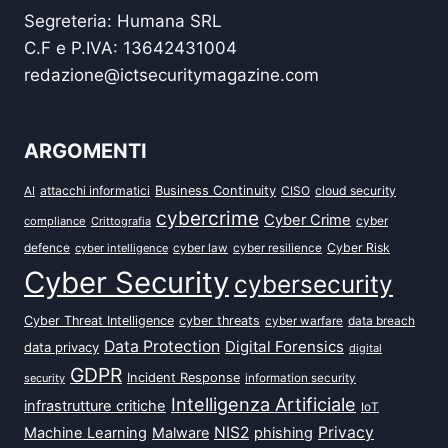
Segreteria: Humana SRL
C.F e P.IVA: 13642431004
redazione@ictsecuritymagazine.com
ARGOMENTI
attacchi informatici
Business Continuity
CISO
cloud security
AI
cybercrime
Cyber Crime
cyber
compliance
Crittografia
defence
Cyber Risk
cyber intelligence
cyber law
cyber resilience
Cyber Security
cybersecurity
Cyber Threat Intelligence
cyber threats
data breach
cyber warfare
Data Protection
Digital Forensics
data privacy
digital
GDPR
Incident Response
security
information security
Intelligenza Artificiale
infrastrutture critiche
IoT
NIS2
Privacy
Machine Learning
Malware
phishing