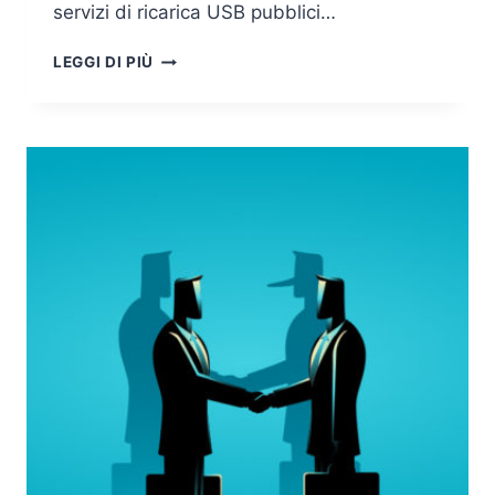
servizi di ricarica USB pubblici…
JUICE
LEGGI DI PIÙ
JACKING:
FACCIAMO
IL
PUNTO
SUGLI
ATTACCHI
AGLI
SMARTPHONE
VIA
USB