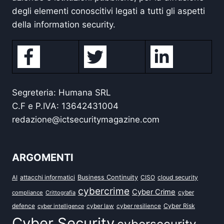
degli elementi conoscitivi legati a tutti gli aspetti
della information security.
Segreteria: Humana SRL
C.F e P.IVA: 13642431004
redazione@ictsecuritymagazine.com
ARGOMENTI
attacchi informatici
Business Continuity
CISO
cloud security
AI
cybercrime
Cyber Crime
cyber
compliance
Crittografia
defence
Cyber Risk
cyber intelligence
cyber law
cyber resilience
Cyber Security