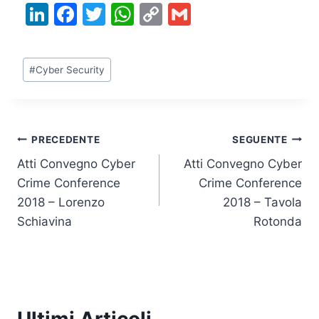
Li
F
T
W
C
G
n
a
w
h
o
m
k
c
itt
at
p
ai
Tag
#
Cyber Security
e
e
er
s
y
l
articolo:
dI
b
A
Li
n
o
p
n
Navigazione
PRECEDENTE
SEGUENTE
o
p
k
Atti Convegno Cyber
Atti Convegno Cyber
k
articoli
Crime Conference
Crime Conference
2018 – Lorenzo
2018 – Tavola
Schiavina
Rotonda