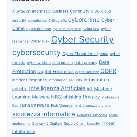
attacchi informatici
Business Continuity
CISO
cloud
AI
cybercrime
Cyber
security
compliance
Crittografia
Crime
cyber defence
cyber intelligence
cyber law
cyber
Cyber Security
Cyber Risk
resilience
cybersecurity
Cyber Threat Intelligence
cyber
Data
data privacy
threats
data breach
cyber warfare
GDPR
Protection
Digital Forensics
digital security
infrastrutture
Incident Response
information security
Intelligenza Artificiale
critiche
Machine
IoT
NIS2
Privacy
Learning
Malware
phishing
Protezione
ransomware
Dati
Risk Management
sicurezza digitale
sicurezza informatica
sicurezza nazionale
social
Threat
Sovranità Digitale
Supply Chain Security
engineering
Intelligence