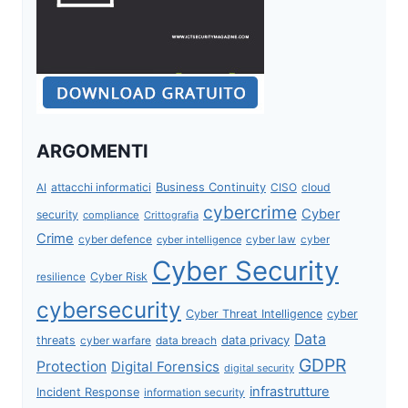
ARGOMENTI
attacchi informatici
Business Continuity
CISO
cloud
AI
cybercrime
Cyber
security
compliance
Crittografia
Crime
cyber defence
cyber intelligence
cyber law
cyber
Cyber Security
Cyber Risk
resilience
cybersecurity
Cyber Threat Intelligence
cyber
Data
data privacy
threats
data breach
cyber warfare
GDPR
Protection
Digital Forensics
digital security
infrastrutture
Incident Response
information security