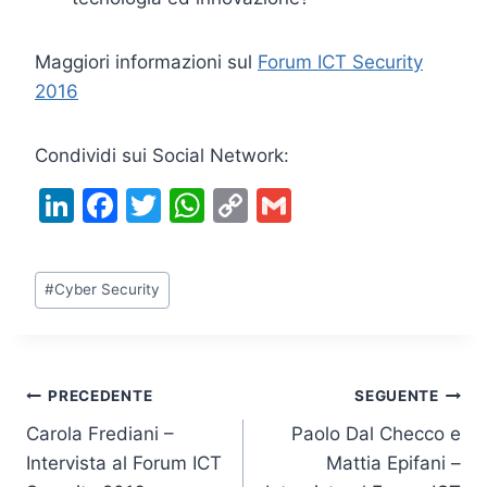
Maggiori informazioni sul
Forum ICT Security
2016
Condividi sui Social Network:
Li
F
T
W
C
G
n
a
w
h
o
m
k
c
itt
at
p
ai
Tag
#
Cyber Security
e
e
er
s
y
l
articolo:
dI
b
A
Li
n
o
p
n
Navigazione
PRECEDENTE
SEGUENTE
o
p
k
Carola Frediani –
Paolo Dal Checco e
k
articoli
Intervista al Forum ICT
Mattia Epifani –