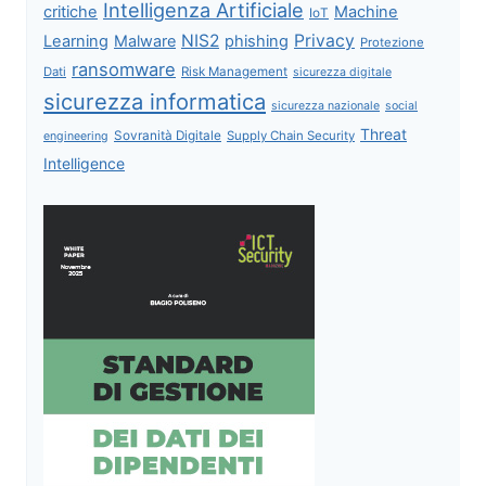
Intelligenza Artificiale
critiche
Machine
IoT
NIS2
Privacy
Learning
Malware
phishing
Protezione
ransomware
Dati
Risk Management
sicurezza digitale
sicurezza informatica
sicurezza nazionale
social
Threat
Sovranità Digitale
Supply Chain Security
engineering
Intelligence