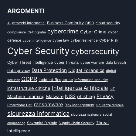
ARGOMENTI
attacchi informatici
Business Continuity
CISO
cloud security
AI
cybercrime
Cyber Crime
cyber
compliance
Crittografia
defence
Cyber Risk
cyber intelligence
cyber law
cyber resilience
Cyber Security
cybersecurity
Cyber Threat Intelligence
cyber threats
data breach
cyber warfare
Data Protection
Digital Forensics
data privacy
digital
GDPR
Incident Response
security
information security
Intelligenza Artificiale
infrastrutture critiche
IoT
NIS2
Privacy
Machine Learning
Malware
phishing
ransomware
Protezione Dati
Risk Management
sicurezza digitale
sicurezza informatica
sicurezza nazionale
social
Threat
Sovranità Digitale
Supply Chain Security
engineering
Intelligence