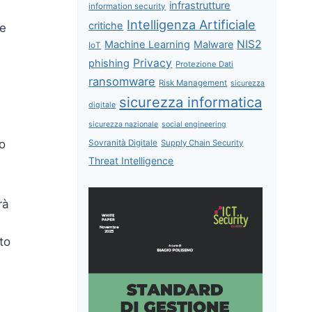
infrastrutture
information security
Intelligenza Artificiale
critiche
re
NIS2
Machine Learning
Malware
IoT
Privacy
phishing
Protezione Dati
ransomware
Risk Management
sicurezza
sicurezza informatica
i
digitale
sicurezza nazionale
social engineering
io
Sovranità Digitale
Supply Chain Security
Threat Intelligence
rà
to