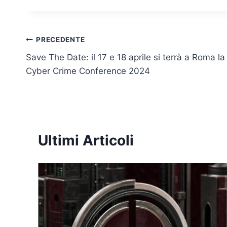
dI
b
A
Li
n
o
p
n
o
p
k
Navigazione
PRECEDENTE
k
Save The Date: il 17 e 18 aprile si terrà a Roma la
articoli
Cyber Crime Conference 2024
Ultimi Articoli