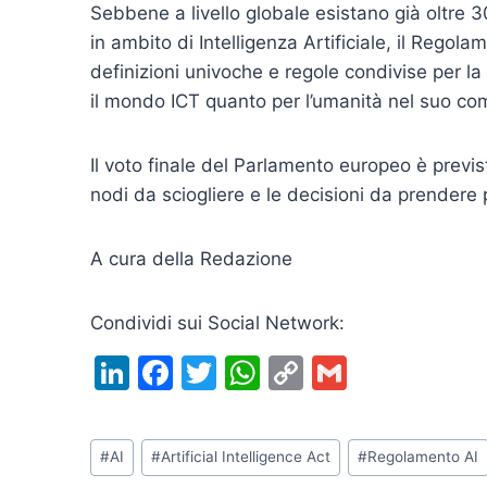
Sebbene a livello globale esistano già oltre
in ambito di Intelligenza Artificiale, il Regol
definizioni univoche e regole condivise per l
il mondo ICT quanto per l’umanità nel suo co
Il voto finale del Parlamento europeo è previst
nodi da sciogliere e le decisioni da prendere 
A cura della Redazione
Condividi sui Social Network:
Li
F
T
W
C
G
n
a
w
h
o
m
k
c
itt
at
p
ai
Tag
#
AI
#
Artificial Intelligence Act
#
Regolamento AI
e
e
er
s
y
l
articolo: