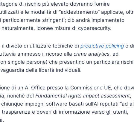
 categorie di rischio più elevato dovranno fornire
 utilizzati e le modalità di “addestramento” applicate, olt
hi particolarmente stringenti; ciò andrà implementato
 naturalmente, idonee misure di cybersecurity.
l divieto di utilizzare tecniche di
predictive policing
o d
uttavia ammesso il ricorso alla
crime analytics
, ad
non singole persone) che presentino un particolare risch
lvaguardia delle libertà individuali.
tuzione di un AI Office presso la Commissione UE, che dov
ria, nonché del
Fundamental rights impact assessment
,
 chiunque impieghi software basati sull’AI reputati “ad al
di trasparenza e doveri di informazione verso gli utenti,
a.