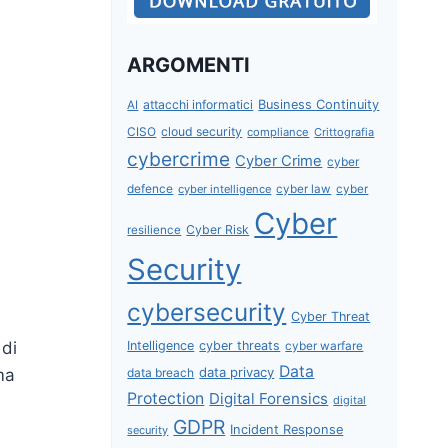
ARGOMENTI
attacchi informatici
Business Continuity
AI
CISO
cloud security
compliance
Crittografia
cybercrime
Cyber Crime
cyber
defence
cyber intelligence
cyber law
cyber
Cyber
Cyber Risk
resilience
Security
cybersecurity
Cyber Threat
Intelligence
cyber threats
 di
cyber warfare
Data
data privacy
data breach
ma
Protection
Digital Forensics
digital
GDPR
Incident Response
security