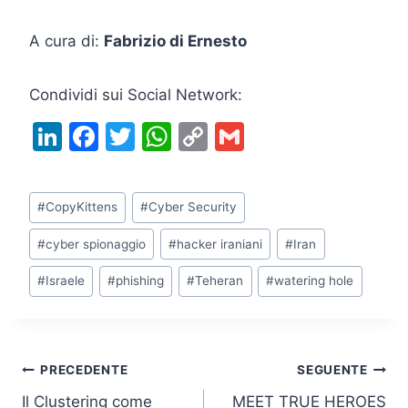
A cura di:
Fabrizio di Ernesto
Condividi sui Social Network:
Li
F
T
W
C
G
n
a
w
h
o
m
k
c
itt
at
p
ai
Tag
#
CopyKittens
#
Cyber Security
e
e
er
s
y
l
articolo:
dI
b
A
Li
#
cyber spionaggio
#
hacker iraniani
#
Iran
n
o
p
n
#
Israele
#
phishing
#
Teheran
#
watering hole
o
p
k
k
Navigazione
PRECEDENTE
SEGUENTE
Il Clustering come
MEET TRUE HEROES