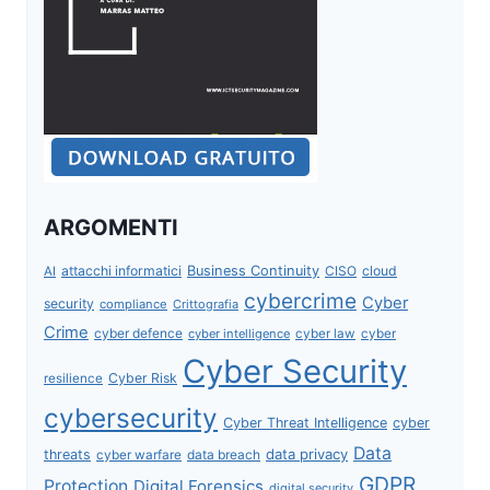
ARGOMENTI
attacchi informatici
Business Continuity
CISO
cloud
AI
cybercrime
Cyber
security
compliance
Crittografia
Crime
cyber defence
cyber intelligence
cyber law
cyber
Cyber Security
Cyber Risk
resilience
cybersecurity
Cyber Threat Intelligence
cyber
Data
data privacy
threats
data breach
cyber warfare
GDPR
Protection
Digital Forensics
digital security