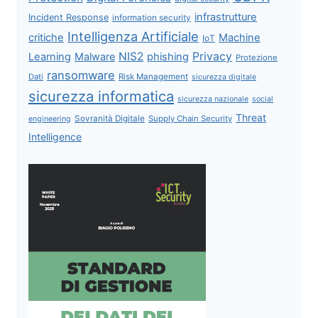
infrastrutture
Incident Response
information security
Intelligenza Artificiale
critiche
Machine
IoT
NIS2
Privacy
Learning
Malware
phishing
Protezione
ransomware
Dati
Risk Management
sicurezza digitale
sicurezza informatica
sicurezza nazionale
social
Threat
Sovranità Digitale
Supply Chain Security
engineering
Intelligence