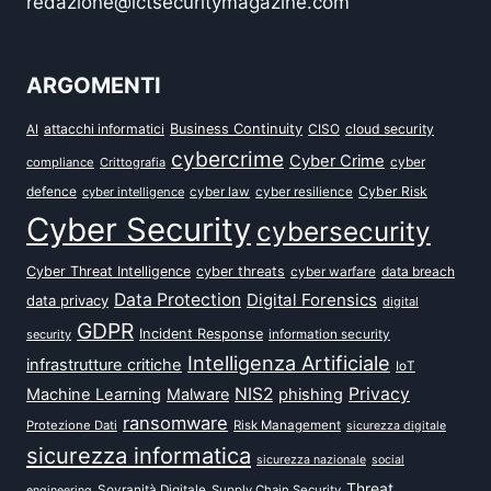
redazione@ictsecuritymagazine.com
ARGOMENTI
attacchi informatici
Business Continuity
CISO
cloud security
AI
cybercrime
Cyber Crime
cyber
compliance
Crittografia
defence
Cyber Risk
cyber intelligence
cyber law
cyber resilience
Cyber Security
cybersecurity
Cyber Threat Intelligence
cyber threats
data breach
cyber warfare
Data Protection
Digital Forensics
data privacy
digital
GDPR
Incident Response
security
information security
Intelligenza Artificiale
infrastrutture critiche
IoT
NIS2
Privacy
Machine Learning
Malware
phishing
ransomware
Protezione Dati
Risk Management
sicurezza digitale
sicurezza informatica
sicurezza nazionale
social
Threat
Sovranità Digitale
Supply Chain Security
engineering