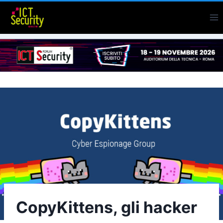
Salta
al
contenuto
CopyKittens, gli hacker