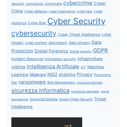
cybercrime
Cyber
security
compliance
Crittografia
Crime
cyber defence
cyber intelligence
cyber law
cyber
Cyber Security
Cyber Risk
resilience
cybersecurity
Cyber Threat Intelligence
cyber
Data
data privacy
threats
data breach
cyber warfare
GDPR
Protection
Digital Forensics
digital security
infrastrutture
Incident Response
information security
Intelligenza Artificiale
critiche
Machine
IoT
NIS2
Privacy
Learning
Malware
phishing
Protezione
ransomware
Dati
Risk Management
sicurezza digitale
sicurezza informatica
sicurezza nazionale
social
Threat
Sovranità Digitale
Supply Chain Security
engineering
Intelligence