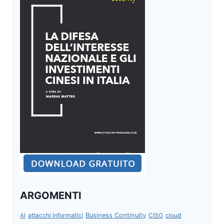
ARGOMENTI
attacchi informatici
Business Continuity
CISO
cloud
AI