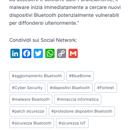
malware inizia immediatamente a cercare nuovi
dispositivi Bluetooth potenzialmente vulnerabili
per diffondersi ulteriormente.”
Condividi sui Social Network:
Li
F
T
W
C
G
n
a
w
h
o
m
k
c
itt
at
p
ai
Tag
#
aggiornamento Bluetooth
#
BlueBorne
e
e
er
s
y
l
articolo:
dI
b
A
Li
#
Cyber Security
#
dispositivi Bluetooth
#
Fortinet
n
o
p
n
#
malware Bluetooth
#
minaccia informatica
o
p
k
#
patch sicurezza
#
protezione dispositivi Bluetooth
k
#
sicurezza Bluetooth
#
sicurezza IoT