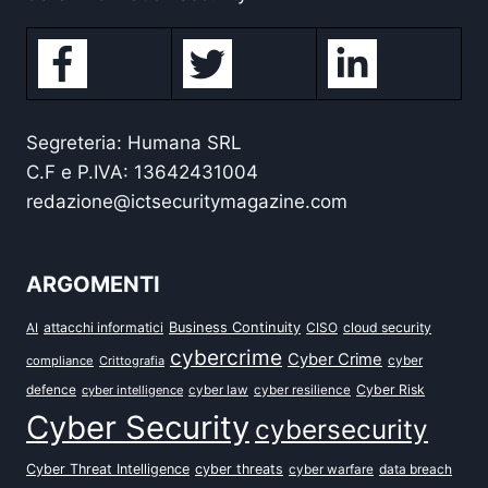
Segreteria: Humana SRL
C.F e P.IVA: 13642431004
redazione@ictsecuritymagazine.com
ARGOMENTI
attacchi informatici
Business Continuity
CISO
cloud security
AI
cybercrime
Cyber Crime
cyber
compliance
Crittografia
defence
Cyber Risk
cyber intelligence
cyber law
cyber resilience
Cyber Security
cybersecurity
Cyber Threat Intelligence
cyber threats
data breach
cyber warfare