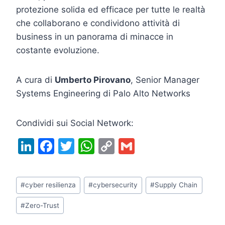
protezione solida ed efficace per tutte le realtà
che collaborano e condividono attività di
business in un panorama di minacce in
costante evoluzione.
A cura di
Umberto Pirovano
, Senior Manager
Systems Engineering di Palo Alto Networks
Condividi sui Social Network:
Li
F
T
W
C
G
n
a
w
h
o
m
k
c
itt
at
p
ai
Tag
#
cyber resilienza
#
cybersecurity
#
Supply Chain
e
e
er
s
y
l
articolo:
dI
b
A
Li
#
Zero-Trust