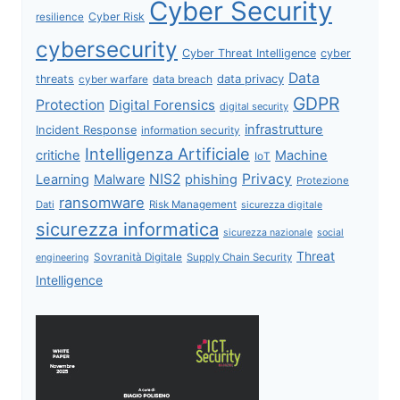
Cyber Security
Cyber Risk
resilience
cybersecurity
Cyber Threat Intelligence
cyber
Data
data privacy
threats
data breach
cyber warfare
GDPR
Protection
Digital Forensics
digital security
infrastrutture
Incident Response
information security
Intelligenza Artificiale
critiche
Machine
IoT
NIS2
Privacy
Learning
Malware
phishing
Protezione
ransomware
Dati
Risk Management
sicurezza digitale
sicurezza informatica
sicurezza nazionale
social
Threat
Sovranità Digitale
Supply Chain Security
engineering
Intelligence