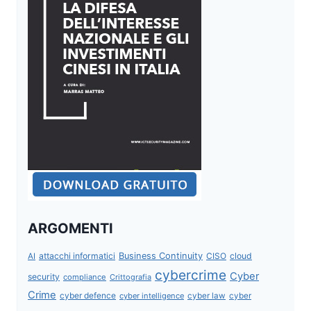
ARGOMENTI
attacchi informatici
Business Continuity
CISO
cloud
AI
cybercrime
Cyber
security
compliance
Crittografia
Crime
cyber defence
cyber intelligence
cyber law
cyber