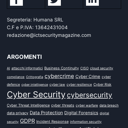
Segreteria: Humana SRL
C.F e P.IVA: 13642431004
redazione@ictsecuritymagazine.com
ARGOMENTI
attacchi informatici
Business Continuity
CISO
cloud security
AI
cybercrime
Cyber Crime
cyber
compliance
Crittografia
defence
Cyber Risk
cyber intelligence
cyber law
cyber resilience
Cyber Security
cybersecurity
Cyber Threat Intelligence
cyber threats
data breach
cyber warfare
Data Protection
Digital Forensics
data privacy
digital
GDPR
Incident Response
security
information security