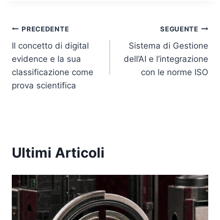
n
o
p
n
o
p
k
k
Navigazione
PRECEDENTE
SEGUENTE
Il concetto di digital
Sistema di Gestione
articoli
evidence e la sua
dell’AI e l’integrazione
classificazione come
con le norme ISO
prova scientifica
Ultimi Articoli