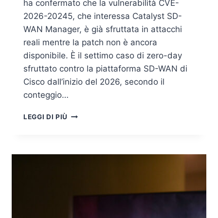
ha confermato che la vulnerabilità CVE-
2026-20245, che interessa Catalyst SD-
WAN Manager, è già sfruttata in attacchi
reali mentre la patch non è ancora
disponibile. È il settimo caso di zero-day
sfruttato contro la piattaforma SD-WAN di
Cisco dall’inizio del 2026, secondo il
conteggio…
CISCO
LEGGI DI PIÙ
SD-
WAN
ZERO-
DAY:
SFRUTTATA
SENZA
PATCH
LA
CVE-
2026-