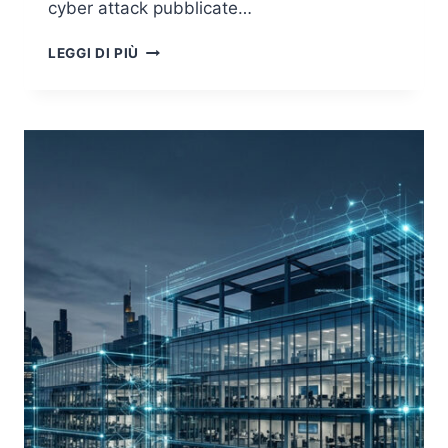
cyber attack pubblicate…
OSINT
LEGGI DI PIÙ
E
AI:
PATTERN
RECOGNITION
O
FABBRICA
DI
FALSE
EVIDENZE?