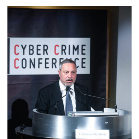
IL
CONSIGLIO
DI
AMMINISTRAZIONE
NON
CAPISCE
LA
SICUREZZA