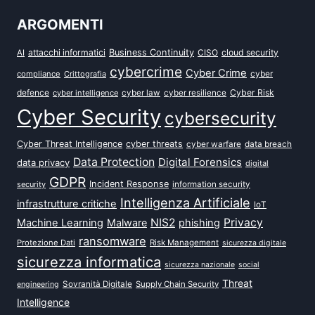
ARGOMENTI
attacchi informatici
Business Continuity
CISO
cloud security
AI
cybercrime
Cyber Crime
cyber
compliance
Crittografia
defence
Cyber Risk
cyber intelligence
cyber law
cyber resilience
Cyber Security
cybersecurity
Cyber Threat Intelligence
cyber threats
data breach
cyber warfare
Data Protection
Digital Forensics
data privacy
digital
GDPR
Incident Response
security
information security
Intelligenza Artificiale
infrastrutture critiche
IoT
NIS2
Privacy
Machine Learning
Malware
phishing
ransomware
Protezione Dati
Risk Management
sicurezza digitale
sicurezza informatica
sicurezza nazionale
social
Threat
Sovranità Digitale
Supply Chain Security
engineering
Intelligence