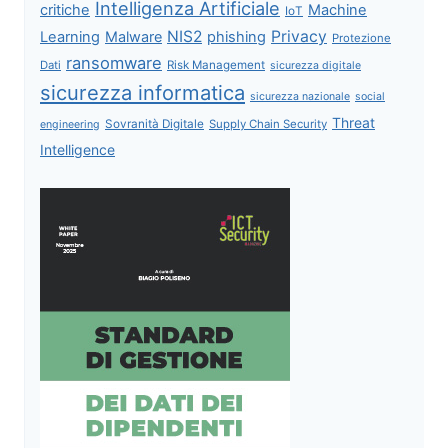
Intelligenza Artificiale
critiche
Machine
IoT
NIS2
Privacy
Learning
Malware
phishing
Protezione
ransomware
Dati
Risk Management
sicurezza digitale
sicurezza informatica
sicurezza nazionale
social
Threat
Sovranità Digitale
Supply Chain Security
engineering
Intelligence