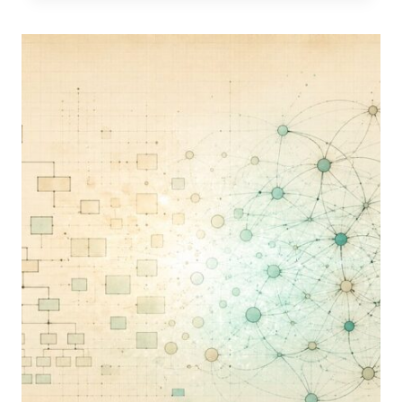
CASA:
DENTRO
GLI
ATTACCHI
ALLE
INFRASTRUTTURE
CRITICHE
ITALIANE