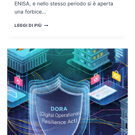
ENISA, e nello stesso periodo si è aperta
una forbice…
PIPELINE
LEGGI DI PIÙ
SOTTO
ASSEDIO:
COME
I
THREAT
ACTOR
NATION-
STATE
STANNO
COMPROMETTENDO
LA
SOFTWARE
SUPPLY
CHAIN