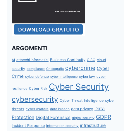
ARGOMENTI
attacchi informatici
Business Continuity
CISO
cloud
AI
cybercrime
Cyber
security
compliance
Crittografia
Crime
cyber defence
cyber intelligence
cyber law
cyber
Cyber Security
Cyber Risk
resilience
cybersecurity
Cyber Threat Intelligence
cyber
Data
data privacy
threats
data breach
cyber warfare
GDPR
Protection
Digital Forensics
digital security
infrastrutture
Incident Response
information security