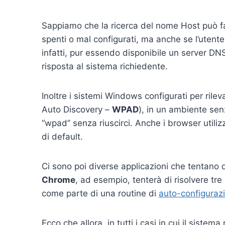
Sappiamo che la ricerca del nome Host può fal
spenti o mal configurati, ma anche se l’utente
infatti, pur essendo disponibile un server D
risposta al sistema richiedente.
Inoltre i sistemi Windows configurati per ril
Auto Discovery –
WPAD
), in un ambiente sen
“wpad” senza riuscirci. Anche i browser utilizz
di default.
Ci sono poi diverse applicazioni che tentano d
Chrome
, ad esempio, tenterà di risolvere tre
come parte di una routine di
auto-configuraz
Ecco che allora, in tutti i casi in cui il sistem