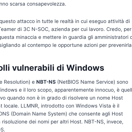
hanno scarsa consapevolezza.
uesto attacco in tutte le realtà in cui eseguo attività di
 Teamer di 3C N-SOC, azienda per cui lavoro. Credo, per
questa minaccia e mettere in guardia gli amministratori 
sigliando al contempo le opportune azioni per prevenirla
lli vulnerabili di Windows
e Resolution) e
NBT-NS
(NetBIOS Name Service) sono
i Windows e il loro scopo, apparentemente innocuo, è quel
tivo quando non è in grado di risolvere un nome Host
Host locale. LLMNR, introdotto con Windows Vista è il
 DNS (Domain Name System) che consente agli Host
a risoluzione dei nomi per altri Host. NBT-NS, invece,
OS.