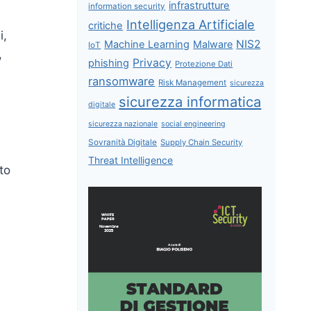
infrastrutture
information security
Intelligenza Artificiale
critiche
i,
NIS2
Machine Learning
Malware
IoT
,
Privacy
phishing
Protezione Dati
ransomware
Risk Management
sicurezza
sicurezza informatica
digitale
sicurezza nazionale
social engineering
Sovranità Digitale
Supply Chain Security
Threat Intelligence
to