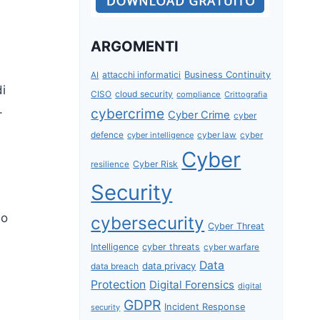
ARGOMENTI
attacchi informatici
Business Continuity
AI
di
CISO
cloud security
compliance
Crittografia
.
cybercrime
Cyber Crime
cyber
defence
cyber intelligence
cyber law
cyber
Cyber
Cyber Risk
resilience
Security
lo
cybersecurity
Cyber Threat
Intelligence
cyber threats
cyber warfare
Data
data privacy
data breach
Protection
Digital Forensics
digital
GDPR
Incident Response
security