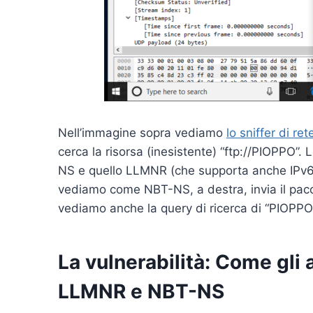
Nell’immagine sopra vediamo
lo sniffer di re
cerca la risorsa (inesistente) “ftp://PIOPPO”.
NS e quello LLMNR (che supporta anche IPv6) i
vediamo come NBT-NS, a destra, invia il pacc
vediamo anche la query di ricerca di “PIOPPO”
La vulnerabilità: Come gli a
LLMNR e NBT-NS