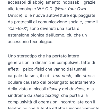
accessori di abbigliamento indossabili grazie
alle tecnologie W.Y.O.D. (
Wear Your Own
Device
), o le nuove autovetture equipaggiate
da protocolli di comunicazione sociale, come il
“
Car-to-X
”, sono divenuti una sorta di
estensione bionica dell’uomo, più che un
accessorio tecnologico.
Uno stereotipo che ha portato intere
generazioni a dinamiche compulsive, fatte di
effetti psico-fisici che vanno dal tunnel
carpale da sms, il c.d.
text neck,
allo
stress
oculare causato dal prolungato adattamento
della vista ai piccoli
display
dei
devices,
o la
sindrome da
sleep texting,
che porta alla
complusività di operazioni incontrollate con il
telefonino che l’utente effettua inconsciamente