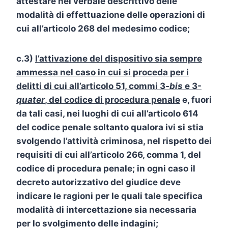
attestare nel verbale descrittivo delle
modalità di effettuazione delle operazioni di
cui all’articolo 268 del medesimo codice;
c.3)
l’attivazione del dispositivo sia sempre
ammessa nel caso in cui si proceda per i
delitti di cui all’articolo 51, commi 3
-bis
e 3-
quater
, del codice di procedura penale
e, fuori
da tali casi, nei luoghi di cui all’articolo 614
del codice penale soltanto qualora ivi si stia
svolgendo l’attività criminosa, nel rispetto dei
requisiti di cui all’articolo 266, comma 1, del
codice di procedura penale; in ogni caso il
decreto autorizzativo del giudice deve
indicare le ragioni per le quali tale specifica
modalità di intercettazione sia necessaria
per lo svolgimento delle indagini;