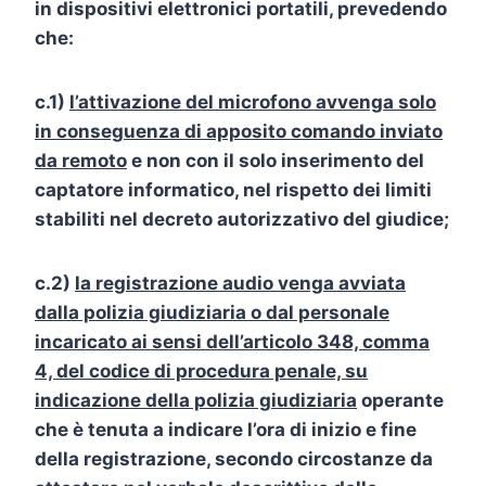
in dispositivi elettronici portatili, prevedendo
che:
c.1)
l’attivazione del microfono avvenga solo
in conseguenza di apposito comando inviato
da remoto
e non con il solo inserimento del
captatore informatico, nel rispetto dei limiti
stabiliti nel decreto autorizzativo del giudice;
c.2)
la registrazione audio venga avviata
dalla polizia giudiziaria o dal personale
incaricato ai sensi dell’articolo 348, comma
4, del codice di procedura penale, su
indicazione della polizia giudiziaria
operante
che è tenuta a indicare l’ora di inizio e fine
della registrazione, secondo circostanze da